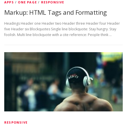
APPS
/
ONE PAGE
/
RESPONSIVE
Markup: HTML Tags and Formatting
Headings Header one Header two Header three Header four Header
five Header six Blockquotes Single line blockquote: Stay hungry. Stay
foolish. Multi line blockquote with a cite reference: People think …
RESPONSIVE