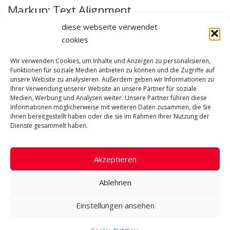
Markup: Text Alignment
diese webseite verwendet
Default This is a paragraph. It should not have any alignment of any kind.
cookies
It should just flow like you would normally expect. Nothing fancy. Just
straight up text, free …
Wir verwenden Cookies, um Inhalte und Anzeigen zu personalisieren,
Funktionen für soziale Medien anbieten zu können und die Zugriffe auf
unsere Website zu analysieren. Außerdem geben wir Informationen zu
Ihrer Verwendung unserer Website an unsere Partner für soziale
Medien, Werbung und Analysen weiter. Unsere Partner führen diese
MARKUP
/
RESPONSIVE
Informationen möglicherweise mit weiteren Daten zusammen, die Sie
ihnen bereitgestellt haben oder die sie im Rahmen Ihrer Nutzung der
Markup: Image Alignment
Dienste gesammelt haben.
Welcome to image alignment! The best way to demonstrate the ebb
and flow of the various image positioning options is to nestle them
Akzeptieren
snuggly among an ocean of words. Grab …
Ablehnen
Einstellungen ansehen
Copyright © 2026 freiblick GmbH